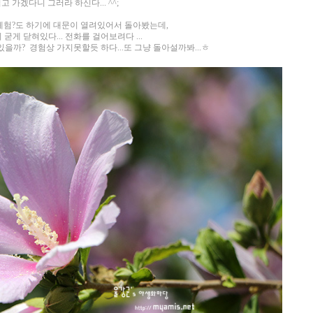
 가겠다니 그러라 하신다... ^^;
험?도 하기에 대문이 열려있어서 돌아봤는데,
굳게 닫혀있다... 전화를 걸어보려다 ...
있을까? 경험상 가지못할듯 하다...또 그냥 돌아설까봐...ㅎ