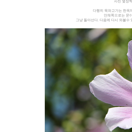
사진 몇장찍고
다행히 묵와고가는 한옥체
안채쪽으로는 문이 
그냥 돌아선다. 다음에
다시 와볼수 