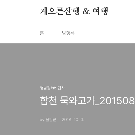
본문 바로가기
게으른산행 & 여행
홈
방명록
영남권/☆ 답사
합천 묵와고가_201508
by 울강군
2018. 10. 3.