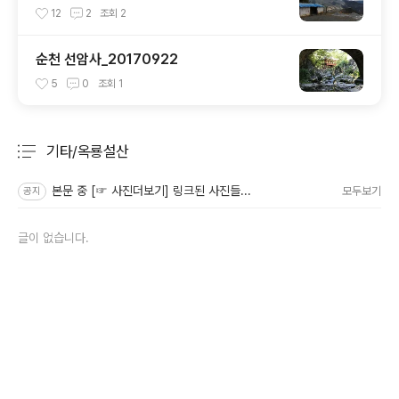
0430
12
2
조회
2
순천 선암사_20170922
5
0
조회
1
기타/옥룡설산
분류 전체보기
주요 글 목록
본문 중 [☞ 사진더보기] 링크된 사진들...
모두보기
공지
글이 없습니다.