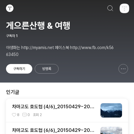
검색하기
티스토리
게으른산행 & 여행
구독자
1
야생화는 http://myamis.net 페이스북 http://www.fb.com/k56
63450
구독하기
방명록
신고하기 레이어
열기
인기글
차마고도 호도협 (4/6)_20150429~2015
0430
8
0
조회
2
차마고도 호도협 (6/6)_20150429~2015