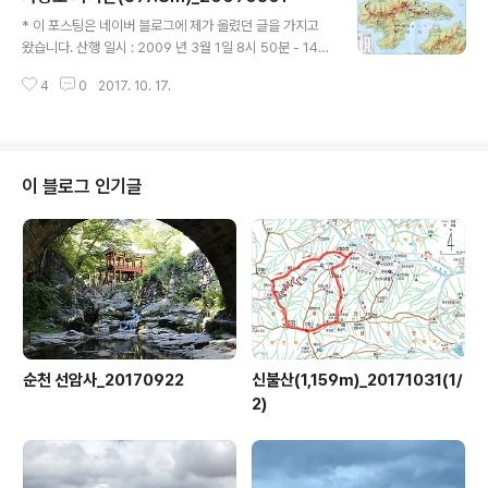
글 내용
행지도 입니다. ▲ 여근곡 전망대(박물관)에서 바라본 여근
* 이 포스팅은 네이버 블로그에 제가 올렸던 글을 가지고
곡 입니다. (우측사진 여근곡 박물관 출처) ▲ 여근곡 초입
왔습니다. 산행 일시 : 2009 년 3월 1일 8시 50분 - 14시
(들머리)으로 삼은 유학사 전경(약 60~70년 정도). 우측
50분 (총 6시간 휴식시간 포함) 산행 날씨 : 화창~한 맑음.
에 옥문지 표지를 따라 오릅니다. ▲ 오봉산 (685m) 정상
4
0
2017. 10. 17.
산 행 지 : 사량도 지리산 (398m) 산행 코스 : 술미마을 입
입니다. 임도에서 2..
구 -1km- 대항고개 -1.2km- 옥녀봉 -0.86km- 가마봉
- 불모산(400m) -2.84km- 지리산 (398m) -2.34km
- 내지항 (산행거리 약 9km) 산행 인원 : 총 9명 (운암산
님,왕회장님,돌리님,파란하늘님,영희님,시나브로님,영원
이 블로그 인기글
님,별난마녀님,글고 카~첸다) ▲ 사량도 지리산 산행지도
▲ 옥녀봉을 오르기 전 쉼터 입니다. 가파르게 쉼없이 오르
다 만나는 쉼터 입니다. 아래로 대항이 조망됩니다. ▲ 옥
녀봉에서 바라보는 향봉(탄..
순천 선암사_20170922
신불산(1,159m)_20171031(1/
2)