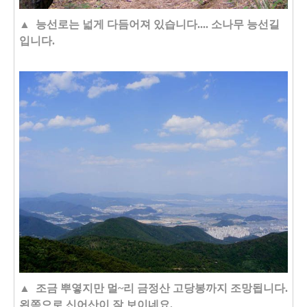
▲ 능선로는 넓게 다듬어져 있습니다.... 소나무 능선길
입니다.
▲ 조금 뿌옇지만 멀~리 금정산 고당봉까지 조망됩니다.
왼쪽으로 신어산이 잘 보이네요.