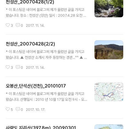
천성산_20070428(1/2)
글 내용
* 이 포스팅은 네이버 블로그에 제가 올렸던 글을 가지고
왔습니다. 장소 : 천성산 (양산) 일시 : 2007.4.28 오전 0
9:10 용주사 ~ 오후 16:20 신기리고분 총산행 시간 7시
3
0
2017. 11. 14.
간 10분 ▲ 용주사를 지나 본격적인 산행이 시작되는 지점
에서... ▲ 산행 시작부터 돌탑이 많이 만들어져 있다... 1시
간 가까지 오르는 동안 몇십개(?)의 돌탑이 서있다 ▲ 초반
천성산_20070428(2/2)
에는 계곡을 계속 끼고 오리기 때문에 시원한 계곡모습을
글 내용
종종 볼수 있다. ▲ 돌탑을 만들기에 좋은 돌들이 많은지
* 이 포스팅은 네이버 블로그에 제가 올렸던 글을 가지고
군락을 이루고 있다... ▲ 계곡을 끼고 오르는 등산로가 끝
왔습니다. ▲ 천성산 소개시 자주 등장하는 경관...^^ ▲ 문
나면 임도를 따라 오르다 끝나는 지점에서 왼쪽으로 조금
득 '동물의 왕국'에 나오는 아프리카 초원같다는 생각이...^
내려갔다가 사진을 중앙 부근으로 올라간다...여기까지 이
3
0
2017. 11. 14.
^;; 멀리 몇몇의 산님들이 휴식을 취하고 있다... ▲ 천성산
정표를 볼수가 없다...ㅡ ㅡ;; 갈림길에서 다른 산님을 기..
제1봉 허리는 도는 중에... 화엄벌 능선을... ▲ 원효암 종각
▲ 원효암 정경... ▲ 723 봉 (원득봉) 오르기 전에... 임도
오봉산,단석산(건천)_20101017
옆의 조그만 소길을 따라 오를 예정... ▲ 원득봉에서 바라
글 내용
본 천성산...제 1봉 ▲ 앞의 능선 뒤쪽이 '대운산' ▲ 도마뱀
* 이 포스팅은 네이버 블로그에 제가 올렸던 글을 가지고
을 찾아보삼~ ... 나무도 잘 타더만... 등산로 곳곳에서 발견
왔습니다. 산행일시 : 2010 년 10월 17일 오전 9시 - 오후
되는 도마뱀... ▲ 옛 공군기지 철망길을 가다가 바위위에
12시 40분 (총 3시간 30분 휴식시간 포함) 산행날씨 : 아
서...점심을... 메뉴는 방웅토마토, 김밥, 컵라면 ^^ + 캔맥
5
0
2017. 10. 17.
주맑음.... 산 행 지 : 오봉산(633m) 산행코스 : 유학사 주
주 ^^ ▲ 앞쪽엔 ..
차장 - 여근곡 옥문지 - 쉼터 - 오봉산(633m) - 주사암 -
마당바위 - 주사암 - 임도 - 512봉 - 유학사 주차장 (원점
사량도 지리산(397.8m)_20090301
회귀) 산행인원 : 영희님, 별난마녀민, 카첸다 ▲ 오봉산 산