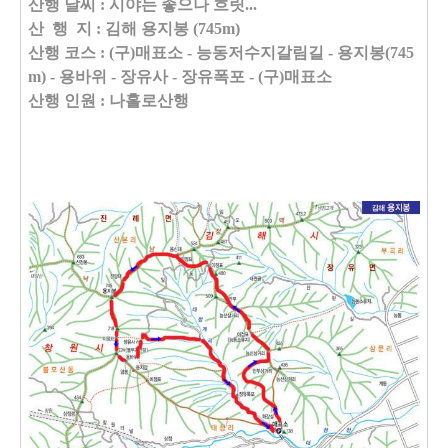
산행 날씨 : 시야는 좋으나 흐릿...
산 행 지 :
김해 용지봉 (745m)
산행 코스 : (
구)매표소
-
능동저수지갈림길
-
용지봉(745
m)
-
용바위
-
장유사
-
장유폭포
- (
구)매표소
산행 인원 : 나홀로산행