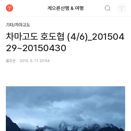
검색하기
게으른산행 & 여행
티스토리
기타/차마고도
차마고도 호도협 (4/6)_201504
29~20150430
울강군
2015. 5. 17. 20:54