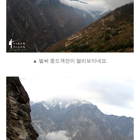
▲ 벌써 중도객잔이 멀리보이네요.