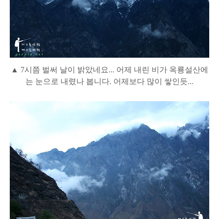
▲ 7시쯤 벌써 날이 밝았네요... 어제 내린 비가 옥룡설산에
는 눈으로 내렸나 봅니다. 어제보다 많이 쌓인듯...